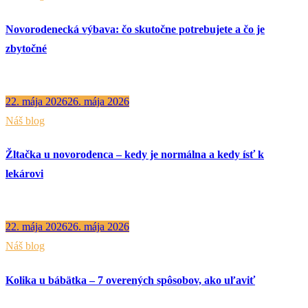
Novorodenecká výbava: čo skutočne potrebujete a čo je
zbytočné
22. mája 2026
26. mája 2026
Náš blog
Žltačka u novorodenca – kedy je normálna a kedy ísť k
lekárovi
22. mája 2026
26. mája 2026
Náš blog
Kolika u bábätka – 7 overených spôsobov, ako uľaviť