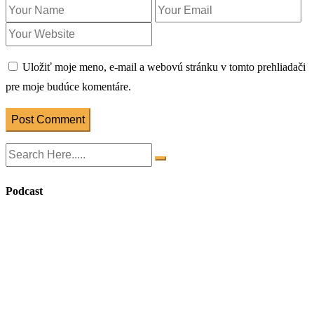
Uložiť moje meno, e-mail a webovú stránku v tomto prehliadači
pre moje budúce komentáre.
Post Comment
Podcast
Search
Episodes
156: Daniela Švihrová Grečnerová: V dobe AI je