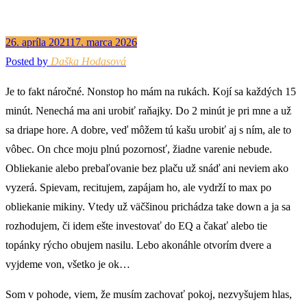
26. apríla 2021
17. marca 2026
Posted by
Daška Hodasová
Je to fakt náročné. Nonstop ho mám na rukách. Kojí sa každých 15
minút. Nenechá ma ani urobiť raňajky. Do 2 minút je pri mne a už
sa driape hore. A dobre, veď môžem tú kašu urobiť aj s ním, ale to
vôbec. On chce moju plnú pozornosť, žiadne varenie nebude.
Obliekanie alebo prebaľovanie bez plaču už snáď ani neviem ako
vyzerá. Spievam, recitujem, zapájam ho, ale vydrží to max po
obliekanie mikiny. Vtedy už väčšinou prichádza take down a ja sa
rozhodujem, či idem ešte investovať do EQ a čakať alebo tie
topánky rýcho obujem nasilu. Lebo akonáhle otvorím dvere a
vyjdeme von, všetko je ok…
Som v pohode, viem, že musím zachovať pokoj, nezvyšujem hlas,