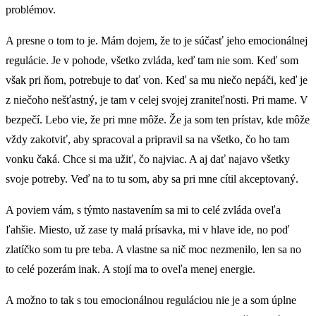
problémov.
A presne o tom to je. Mám dojem, že to je súčasť jeho emocionálnej
regulácie. Je v pohode, všetko zvláda, keď tam nie som. Keď som
však pri ňom, potrebuje to dať von. Keď sa mu niečo nepáči, keď je
z niečoho nešťastný, je tam v celej svojej zraniteľnosti. Pri mame. V
bezpečí. Lebo vie, že pri mne môže. Že ja som ten prístav, kde môže
vždy zakotviť, aby spracoval a pripravil sa na všetko, čo ho tam
vonku čaká. Chce si ma užiť, čo najviac. A aj dať najavo všetky
svoje potreby. Veď na to tu som, aby sa pri mne cítil akceptovaný.
A poviem vám, s týmto nastavením sa mi to celé zvláda oveľa
ľahšie. Miesto, už zase ty malá prísavka, mi v hlave ide, no poď
zlatíčko som tu pre teba. A vlastne sa nič moc nezmenilo, len sa no
to celé pozerám inak. A stojí ma to oveľa menej energie.
A možno to tak s tou emocionálnou reguláciou nie je a som úplne