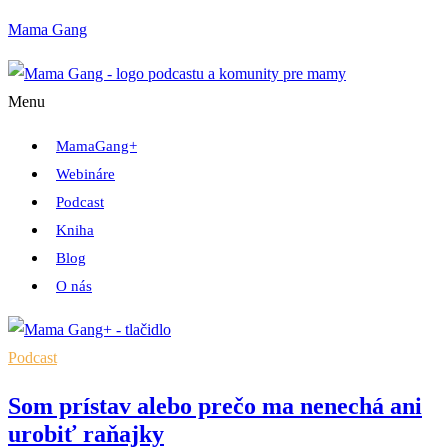
Mama Gang
Menu
MamaGang+
Webináre
Podcast
Kniha
Blog
O nás
Podcast
Som prístav alebo prečo ma nenechá ani
urobiť raňajky