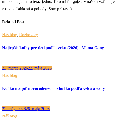
mimo, ale je mi to teraz jedno. Toto mi funguje a v našom vzťahu je
zas viac ľahkosti a pohody. Som prístav :).
Related Post
Náš blog
,
Rozhovory
Najlepšie knihy pre deti podľa veku (2026) | Mama Gang
23. marca 2026
22. mája 2026
Náš blog
Koľko má piť novorodenec – tabuľka podľa veku a váhy
22. mája 2026
26. mája 2026
Náš blog