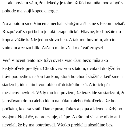
… ale poviem vám, že niekedy je toho už fakt na mňa moc a byť v
pohode ma stojí kopec energie.
No a potom sme Vincenta nechali starkým a šli sme s Pecom behať.
Rozprávať sa pri behu je fakt terapeutické. Hlavne, keď bežíte do
kopca vážite každé jedno slovo heh. A tak mu hovorím, ako to
vnímam a zrazu blik. Začalo mi to všetko dávať zmysel.
Veď Vincent tento rok trávi oveľa viac času bezo mňa ako
kedykoľvek predtým. Chodí viac von s tatom, dvakrát do týždňa
trávi poobedie s našou Luckou, ktorá ho chodí strážiť a keď sme u
starkých, ide s nimi von obiehať detské ihriská. A to ich pár
mesiacov nevidel. Vždy mu len poviem, že teraz ide so starkými, že
ja ostávam doma alebo idem na nákup alebo čokoľvek a že ho
počkám, keď sa vráti. Dáme pusu, ťukes a papa a ideme každý po
svojom. Neplače, neprotestuje, chápe. A ešte mi vlastne nikto ani
nevolal, že by ma potreboval. Všetko prebieha absolútne bez