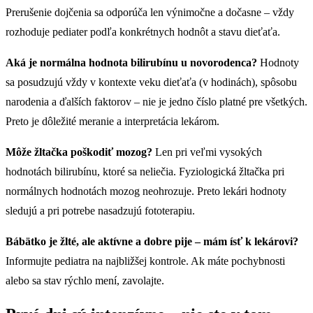
Prerušenie dojčenia sa odporúča len výnimočne a dočasne – vždy
rozhoduje pediater podľa konkrétnych hodnôt a stavu dieťaťa.
Aká je normálna hodnota bilirubínu u novorodenca?
Hodnoty
sa posudzujú vždy v kontexte veku dieťaťa (v hodinách), spôsobu
narodenia a ďalších faktorov – nie je jedno číslo platné pre všetkých.
Preto je dôležité meranie a interpretácia lekárom.
Môže žltačka poškodiť mozog?
Len pri veľmi vysokých
hodnotách bilirubínu, ktoré sa neliečia. Fyziologická žltačka pri
normálnych hodnotách mozog neohrozuje. Preto lekári hodnoty
sledujú a pri potrebe nasadzujú fototerapiu.
Bábätko je žlté, ale aktívne a dobre pije – mám ísť k lekárovi?
Informujte pediatra na najbližšej kontrole. Ak máte pochybnosti
alebo sa stav rýchlo mení, zavolajte.