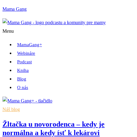
Mama Gang
Menu
MamaGang+
Webináre
Podcast
Kniha
Blog
O nás
Náš blog
Žltačka u novorodenca – kedy je
normálna a kedy ísť k lekárovi