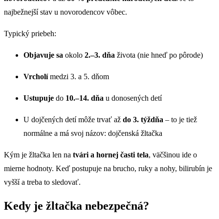
najbežnejší stav u novorodencov vôbec.
Typický priebeh:
Objavuje sa
okolo
2.–3. dňa
života (nie hneď po pôrode)
Vrcholí
medzi 3. a 5. dňom
Ustupuje
do
10.–14. dňa
u donosených detí
U dojčených detí môže trvať až
do 3. týždňa
– to je tiež
normálne a má svoj názov: dojčenská žltačka
Kým je žltačka len na
tvári a hornej časti tela
, väčšinou ide o
mierne hodnoty. Keď postupuje na brucho, ruky a nohy, bilirubín je
vyšší a treba to sledovať.
Kedy je žltačka nebezpečná?