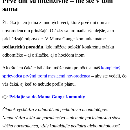
Prvé dni sú intenzívne – nie ste v tom
sama
Žltačka je len jedna z mnohých vecí, ktoré prvé dni doma s
novorodencom prinášajú. Otázky sa hromadia rýchlejšie, ako
prichádzajú odpovede. V Mama Gang+ komunite máme
pediatrickú poradňu
, kde môžete položiť konkrétnu otázku
odborníčke – aj o žltačke, aj o hocičom inom.
Ak ešte len čakáte bábätko, môže vám pomôcť aj náš
kompletný
sprievodca prvými tromi mesiacmi novorodenca
– aby ste vedeli, čo
vás čaká, aj keď to nebude podľa plánu.
👉
Pridajte sa do Mama Gang+ komunity
Článok vychádza z odporúčaní pediatrov a neonatológov.
Nenahrádza lekárske poradenstvo – ak máte pochybnosti o stave
vášho novorodenca, vždy kontaktujte pediatra alebo pohotovosť.