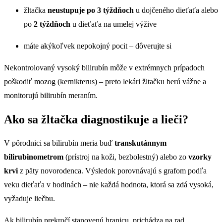
žltačka
neustupuje po 3 týždňoch
u dojčeného dieťaťa alebo
po
2 týždňoch
u dieťaťa na umelej výžive
máte akýkoľvek nepokojný pocit – dôverujte si
Nekontrolovaný vysoký bilirubín môže v extrémnych prípadoch
poškodiť mozog (kernikterus) – preto lekári žltačku berú vážne a
monitorujú bilirubín meraním.
Ako sa žltačka diagnostikuje a lieči?
V pôrodnici sa bilirubín meria buď
transkutánnym
bilirubinometrom
(prístroj na koži, bezbolestný) alebo zo
vzorky
krvi
z päty novorodenca. Výsledok porovnávajú s grafom podľa
veku dieťaťa v hodinách – nie každá hodnota, ktorá sa zdá vysoká,
vyžaduje liečbu.
Ak bilirubín prekročí stanovenú hranicu, prichádza na rad