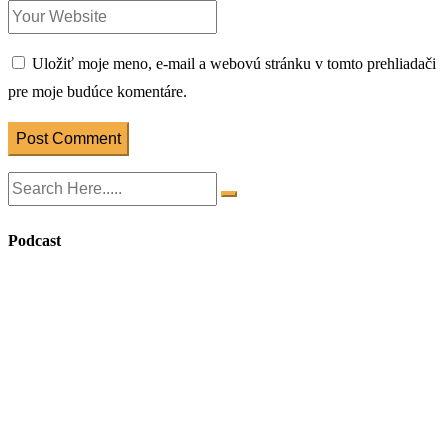
Uložiť moje meno, e-mail a webovú stránku v tomto prehliadači
pre moje budúce komentáre.
Post Comment
Podcast
Mama Gang
Podcast (nielen) pre mamy, ktoré vedia, že dobrým rodičom sa
človek stáva, nie rodí. Adel a Daška sa s odborníčkami aj mamami
rozprávajú úprimne o témach života zo žien a matiek — bez filtrov,
bez súdenia, bez nevyžiadaných rád.