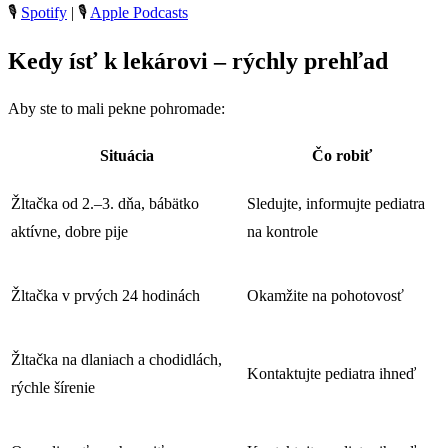
🎙️
Spotify
| 🎙️
Apple Podcasts
Kedy ísť k lekárovi – rýchly prehľad
Aby ste to mali pekne pohromade:
Situácia
Čo robiť
Žltačka od 2.–3. dňa, bábätko
Sledujte, informujte pediatra
aktívne, dobre pije
na kontrole
Žltačka v prvých 24 hodinách
Okamžite na pohotovosť
Žltačka na dlaniach a chodidlách,
Kontaktujte pediatra ihneď
rýchle šírenie