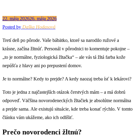
22. mája 2026
26. mája 2026
Posted by
Daška Hodasová
Tretí deň po pôrode. Vaše bábätko, ktoré sa narodilo ružové a
krásne, začína žltnúť. Personál v pôrodnici to komentuje pokojne –
„to je normálne, fyziologická žltačka“ – ale vás tá žltá farba kože
nepúšťa z hlavy ani po prepustení domov.
Je to normálne? Kedy to prejde? A kedy naozaj treba ísť k lekárovi?
Toto je jedna z najčastejších otázok čerstvých mám – a má dobrú
odpoveď. Väčšina novorodeneckých žltačiek je absolútne normálna
a prejde sama. Ale existujú situácie, kde treba konať rýchlo. V tomto
článku vám ukážeme, ako ich odlíšiť.
Prečo novorodenci žltnú?