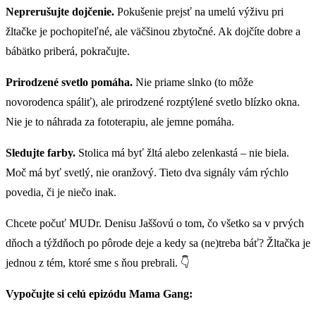
Neprerušujte dojčenie.
Pokušenie prejsť na umelú výživu pri
žltačke je pochopiteľné, ale väčšinou zbytočné. Ak dojčíte dobre a
bábätko priberá, pokračujte.
Prirodzené svetlo pomáha.
Nie priame slnko (to môže
novorodenca spáliť), ale prirodzené rozptýlené svetlo blízko okna.
Nie je to náhrada za fototerapiu, ale jemne pomáha.
Sledujte farby.
Stolica má byť žltá alebo zelenkastá – nie biela.
Moč má byť svetlý, nie oranžový. Tieto dva signály vám rýchlo
povedia, či je niečo inak.
Chcete počuť MUDr. Denisu Jaššovú o tom, čo všetko sa v prvých
dňoch a týždňoch po pôrode deje a kedy sa (ne)treba báť? Žltačka je
jednou z tém, ktoré sme s ňou prebrali. 👇
Vypočujte si celú epizódu Mama Gang: