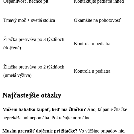
Ospanlivosť, nechce piť
Kontaktujte pediatra ihneď
Tmavý moč + svetlá stolica
Okamžite na pohotovosť
Žltačka pretrváva po 3 týždňoch
Kontrola u pediatra
(dojčené)
Žltačka pretrváva po 2 týždňoch
Kontrola u pediatra
(umelá výživa)
Najčastejšie otázky
Môžem bábätko kúpať, keď má žltačku?
Áno, kúpanie žltačke
neprekáža ani nepomáha. Pokračujte normálne.
Musím prerušiť dojčenie pri žltačke?
Vo väčšine prípadov nie.