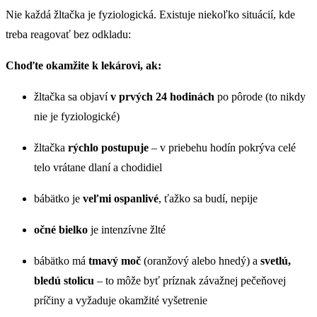
Nie každá žltačka je fyziologická. Existuje niekoľko situácií, kde
treba reagovať bez odkladu:
Choďte okamžite k lekárovi, ak:
žltačka sa objaví
v prvých 24 hodinách
po pôrode (to nikdy
nie je fyziologické)
žltačka
rýchlo postupuje
– v priebehu hodín pokrýva celé
telo vrátane dlaní a chodidiel
bábätko je
veľmi ospanlivé
, ťažko sa budí, nepije
očné bielko
je intenzívne žlté
bábätko má
tmavý moč
(oranžový alebo hnedý) a
svetlú,
bledú stolicu
– to môže byť príznak závažnej pečeňovej
príčiny a vyžaduje okamžité vyšetrenie