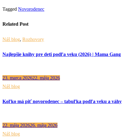
Tagged
Novorodenec
Related Post
Náš blog
,
Rozhovory
Najlepšie knihy pre deti podľa veku (2026) | Mama Gang
23. marca 2026
22. mája 2026
Náš blog
Koľko má piť novorodenec – tabuľka podľa veku a váhy
22. mája 2026
26. mája 2026
Náš blog