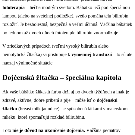
fototerapia
– liečba modrým svetlom. Bábätko leží pod špeciálnou
lampou (alebo na svetelnej podložke), svetlo pomáha telu bilirubín
rozložiť. Je bezbolestná, bezpečná a veľmi účinná. Väčšina bábätiek
po jednom až dvoch dňoch fototerapie bilirubín znormalizuje.
V zriedkavých prípadoch (veľmi vysoký bilirubín alebo
hemolytická žltačka) sa pristupuje k
výmennej transfúzii
– to sú ale
naozaj výnimočné situácie.
Dojčenská žltačka – špeciálna kapitola
Ak vaše bábätko žltkastú farbu drží aj po dvoch týždňoch a inak je
zdravé, aktívne, dobre priberá a pije – môže ísť o
dojčenskú
žltačku
(breast milk jaundice). Je spôsobená látkami v materskom
mlieku, ktoré spomaľujú rozklad bilirubínu.
Toto
nie je dôvod na ukončenie dojčenia.
Väčšina pediatrov