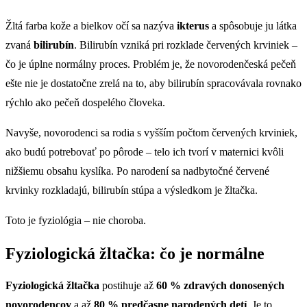
Žltá farba kože a bielkov očí sa nazýva
ikterus
a spôsobuje ju látka
zvaná
bilirubín
. Bilirubín vzniká pri rozklade červených krviniek –
čo je úplne normálny proces. Problém je, že novorodenčeská pečeň
ešte nie je dostatočne zrelá na to, aby bilirubín spracovávala rovnako
rýchlo ako pečeň dospelého človeka.
Navyše, novorodenci sa rodia s vyšším počtom červených krviniek,
ako budú potrebovať po pôrode – telo ich tvorí v maternici kvôli
nižšiemu obsahu kyslíka. Po narodení sa nadbytočné červené
krvinky rozkladajú, bilirubín stúpa a výsledkom je žltačka.
Toto je fyziológia – nie choroba.
Fyziologická žltačka: čo je normálne
Fyziologická žltačka
postihuje až
60 % zdravých donosených
novorodencov
a až
80 % predčasne narodených detí
. Je to