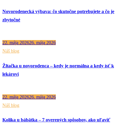
Novorodenecká výbava: čo skutočne potrebujete a čo je
zbytočné
22. mája 2026
26. mája 2026
Náš blog
Žltačka u novorodenca – kedy je normálna a kedy ísť k
lekárovi
22. mája 2026
26. mája 2026
Náš blog
Kolika u bábätka – 7 overených spôsobov, ako uľaviť