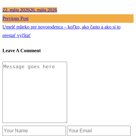
22. mája 2026
26. mája 2026
Previous Post
Umelé mlieko pre novorodenca – koľko, ako často a ako si to
prestať vyčítať
Leave A Comment