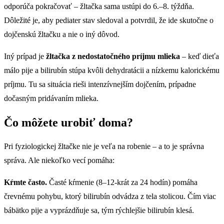
odporúča pokračovať – žltačka sama ustúpi do 6.–8. týždňa.
Dôležité je, aby pediater stav sledoval a potvrdil, že ide skutočne o
dojčenskú žltačku a nie o iný dôvod.
Iný prípad je
žltačka z nedostatočného príjmu mlieka
– keď dieťa
málo pije a bilirubín stúpa kvôli dehydratácii a nízkemu kalorickému
príjmu. Tu sa situácia rieši intenzívnejším dojčením, prípadne
dočasným pridávaním mlieka.
Čo môžete urobiť doma?
Pri fyziologickej žltačke nie je veľa na robenie – a to je správna
správa. Ale niekoľko vecí pomáha:
Kŕmte často.
Časté kŕmenie (8–12-krát za 24 hodín) pomáha
črevnému pohybu, ktorý bilirubín odvádza z tela stolicou. Čím viac
bábätko pije a vyprázdňuje sa, tým rýchlejšie bilirubín klesá.