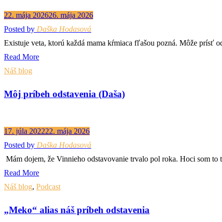
22. mája 2026
26. mája 2026
Posted by
Daška Hodasová
Existuje veta, ktorú každá mama kŕmiaca fľašou pozná. Môže prísť o
Read More
Náš blog
Môj príbeh odstavenia (Daša)
17. júla 2022
22. mája 2026
Posted by
Daška Hodasová
Mám dojem, že Vinnieho odstavovanie trvalo pol roka. Hoci som to t
Read More
Náš blog
,
Podcast
„Meko“ alias náš príbeh odstavenia