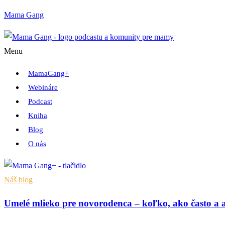
Mama Gang
Menu
MamaGang+
Webináre
Podcast
Kniha
Blog
O nás
Náš blog
Umelé mlieko pre novorodenca – koľko, ako často a ak