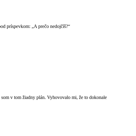
 pod príspevkom: „A prečo nedojčíš?“
a som v tom žiadny plán. Vyhovovalo mi, že to dokonale