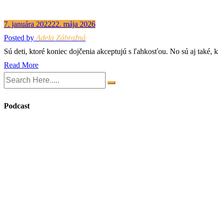
7. januára 2022
22. mája 2026
Posted by
Adela Zábražná
Sú deti, ktoré koniec dojčenia akceptujú s ľahkosťou. No sú aj také, 
Read More
Podcast
Search
Episodes
156: Daniela Švihrová Grečnerová: V dobe AI je prítomný r
4. AUGUSTA 2026
Mama Gang
Psychologička Hana Ševčíkova: Umožnime deťom mať dobrý 