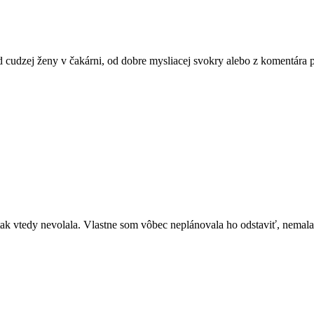
d cudzej ženy v čakárni, od dobre mysliacej svokry alebo z komentára
ak vtedy nevolala. Vlastne som vôbec neplánovala ho odstaviť, nemal