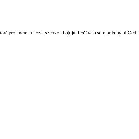
ktoré proti nemu naozaj s vervou bojujú. Počúvala som príbehy bližších
odič dôležitejší než kedykoľvek predtým
vzťah so starými rodičmi.