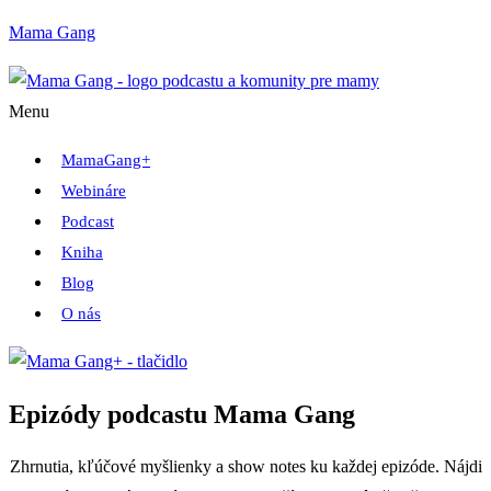
Mama Gang
Menu
MamaGang+
Webináre
Podcast
Kniha
Blog
O nás
Epizódy podcastu Mama Gang
Zhrnutia, kľúčové myšlienky a show notes ku každej epizóde. Nájdi